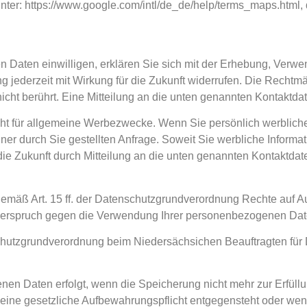
er: https://www.google.com/intl/de_de/help/terms_maps.html, d
n Daten einwilligen, erklären Sie sich mit der Erhebung, Ver
g jederzeit mit Wirkung für die Zukunft widerrufen. Die Rechtm
icht berührt. Eine Mitteilung an die unten genannten Kontaktdat
 für allgemeine Werbezwecke. Wenn Sie persönlich werbliche 
r durch Sie gestellten Anfrage. Soweit Sie werbliche Informat
die Zukunft durch Mitteilung an die unten genannten Kontaktda
mäß Art. 15 ff. der Datenschutzgrundverordnung Rechte auf Au
iderspruch gegen die Verwendung Ihrer personenbezogenen Dat
hutzgrundverordnung beim Niedersächsichen Beauftragten für D
en Daten erfolgt, wenn die Speicherung nicht mehr zur Erfüllu
 keine gesetzliche Aufbewahrungspflicht entgegensteht oder we