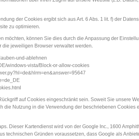
dung der Cookies ergibt sich aus Art. 6 Abs. 1 lit. f) der Date
site zu optimieren.
 möchten, können Sie dies durch die Anpassung der Einstellu
r die jeweiligen Browser verwaltet werden.
-erlauben-und-ablehnen
-DE/windows-vista/Block-or-allow-cookies
answer.py?hl=de&hlrm=en&answer=95647
ale=de_DE
okies.html
Rückgriff auf Cookies eingeschränkt sein. Soweit Sie unsere W
ch die Nutzung in die Verwendung der beschriebenen Cookies e
ps. Dieser Kartendienst wird von der Google Inc., 1600 Amphi
s technischen Gründen voraussetzen, dass Google als Anbieter d