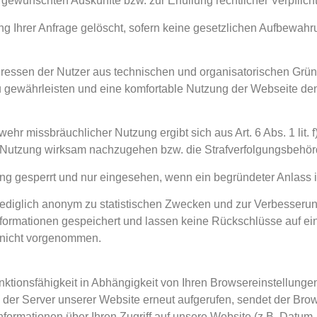
 gewünschten Auskünfte bzw. zur Erfüllung rechtlicher Verpflich
g Ihrer Anfrage gelöscht, sofern keine gesetzlichen Aufbewahr
ressen der Nutzer aus technischen und organisatorischen Gründ
 gewährleisten und eine komfortable Nutzung der Webseite de
ehr missbräuchlicher Nutzung ergibt sich aus Art. 6 Abs. 1 lit
r Nutzung wirksam nachzugehen bzw. die Strafverfolgungsbehörd
ung gesperrt und nur eingesehen, wenn ein begründeter Anlass
lediglich anonym zu statistischen Zwecken und zur Verbesserun
ormationen gespeichert und lassen keine Rückschlüsse auf ei
d nicht vorgenommen.
tionsfähigkeit in Abhängigkeit von Ihren Browsereinstellungen 
der Server unserer Website erneut aufgerufen, sendet der Br
rmationen über Ihren Zugriff auf unsere Website (z.B. Datum, U